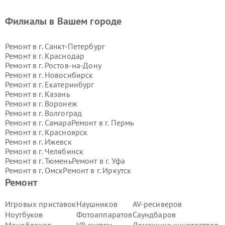
Филиалы в Вашем городе
Ремонт в г.
Санкт-Петербург
Ремонт в г.
Краснодар
Ремонт в г.
Ростов-на-Дону
Ремонт в г.
Новосибирск
Ремонт в г.
Екатеринбург
Ремонт в г.
Казань
Ремонт в г.
Воронеж
Ремонт в г.
Волгоград
Ремонт в г.
Самара
Ремонт в г.
Пермь
Ремонт в г.
Красноярск
Ремонт в г.
Ижевск
Ремонт в г.
Челябинск
Ремонт в г.
Тюмень
Ремонт в г.
Уфа
Ремонт в г.
Омск
Ремонт в г.
Иркутск
Ремонт в г.
Ярославль
Ремонт
Ремонт в г.
Саратов
Ремонт в г.
Барнаул
Игровых приставок
Наушников
AV-ресиверов
Ремонт в г.
Тольятти
Ноутбуков
Фотоаппаратов
Саундбаров
Ремонт в г.
Хабаровск
Моноблоков
VR систем
Домашних кинотеатров