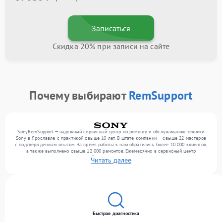
Записаться
Скидка 20% при записи на сайте
Почему выбирают
RemSupport
SonyRemSupport — надежный сервисный центр по ремонту и обслуживанию техники
Sony в Ярославле с практикой свыше 10 лет. В штате компании — свыше 22 мастеров
с подтвержденным опытом. За время работы к нам обратились более 10 000 клиентов,
а также выполнено свыше 12 000 ремонтов. Ежемесячно в сервисный центр
поступает более 300 обращений, включая , , . Мы работаем с широким спектром
Читать далее
неисправностей и обеспечиваем надежный результат благодаря использованию
современного оборудования.
Быстрая диагностика