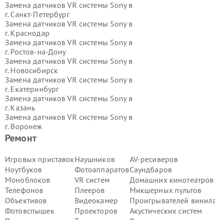
Замена датчиков VR системы Sony в
г.
Санкт-Петербург
Замена датчиков VR системы Sony в
г.
Краснодар
Замена датчиков VR системы Sony в
г.
Ростов-на-Дону
Замена датчиков VR системы Sony в
г.
Новосибирск
Замена датчиков VR системы Sony в
г.
Екатеринбург
Замена датчиков VR системы Sony в
г.
Казань
Замена датчиков VR системы Sony в
г.
Воронеж
Замена датчиков VR системы Sony в
Ремонт
г.
Волгоград
Замена датчиков VR системы Sony в
Игровых приставок
Наушников
AV-ресиверов
г.
Самара
Ноутбуков
Фотоаппаратов
Саундбаров
Замена датчиков VR системы Sony в
Моноблоков
VR систем
Домашних кинотеатров
г.
Пермь
Телефонов
Плееров
Микшерных пультов
Замена датчиков VR системы Sony в
Объективов
Видеокамер
Проигрывателей винила
г.
Красноярск
Замена датчиков VR системы Sony в
Фотовспышек
Проекторов
Акустических систем
г.
Ижевск