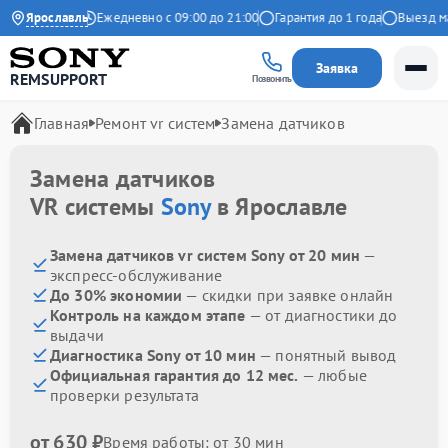
9 на Яндекс
Ярославль
Ежедневно с 09:00 до 21:00
Гарантия до 1 года
Выезд маст
Заявка
REMSUPPORT
Позвонить
Главная
Ремонт vr систем
Замена датчиков
Замена датчиков
VR системы
Sony
в Ярославле
Замена датчиков vr систем Sony от 20 мин
—
экспресс-обслуживание
До 30% экономии
— скидки при заявке онлайн
Контроль на каждом этапе
— от диагностики до
выдачи
Диагностика Sony от 10 мин
— понятный вывод
Официальная гарантия до 12 мес.
— любые
проверки результата
от 630 ₽
Время работы: от 30 мин