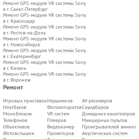
Ремонт GPS-модуля VR системы Sony
в г.
Санкт-Петербург
Ремонт GPS-модуля VR системы Sony
в г.
Краснодар
Ремонт GPS-модуля VR системы Sony
в г.
Ростов-на-Дону
Ремонт GPS-модуля VR системы Sony
в г.
Новосибирск
Ремонт GPS-модуля VR системы Sony
в г.
Екатеринбург
Ремонт GPS-модуля VR системы Sony
в г.
Казань
Ремонт GPS-модуля VR системы Sony
в г.
Воронеж
Ремонт GPS-модуля VR системы Sony
Ремонт
в г.
Волгоград
Ремонт GPS-модуля VR системы Sony
Игровых приставок
Наушников
AV-ресиверов
в г.
Самара
Ноутбуков
Фотоаппаратов
Саундбаров
Ремонт GPS-модуля VR системы Sony
Моноблоков
VR систем
Домашних кинотеатров
в г.
Пермь
Телефонов
Плееров
Микшерных пультов
Ремонт GPS-модуля VR системы Sony
Объективов
Видеокамер
Проигрывателей винила
в г.
Красноярск
Ремонт GPS-модуля VR системы Sony
Фотовспышек
Проекторов
Акустических систем
в г.
Ижевск