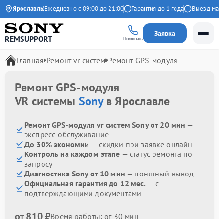
 на Яндекс
Ярославль
Ежедневно с 09:00 до 21:00
Гарантия до 1 года
Выезд маст
Заявка
REMSUPPORT
Позвонить
Главная
Ремонт vr систем
Ремонт GPS-модуля
Ремонт GPS-модуля
VR системы
Sony
в Ярославле
Ремонт GPS-модуля vr систем Sony от 20 мин
—
экспресс-обслуживание
До 30% экономии
— скидки при заявке онлайн
Контроль на каждом этапе
— статус ремонта по
запросу
Диагностика Sony от 10 мин
— понятный вывод
Официальная гарантия до 12 мес.
— с
подтверждающими документами
от 810 ₽
Время работы: от 30 мин