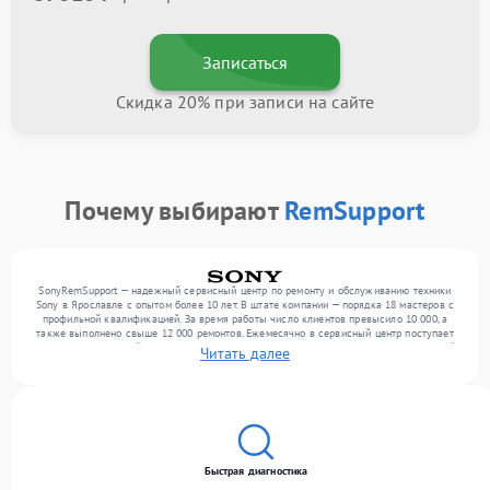
Записаться
Скидка 20% при записи на сайте
Почему выбирают
RemSupport
SonyRemSupport — надежный сервисный центр по ремонту и обслуживанию техники
Sony в Ярославле с опытом более 10 лет. В штате компании — порядка 18 мастеров с
профильной квалификацией. За время работы число клиентов превысило 10 000, а
также выполнено свыше 12 000 ремонтов. Ежемесячно в сервисный центр поступает
более 300 обращений, включая , , . Мы работаем с широким спектром неисправностей
Читать далее
и обеспечиваем надежный результат благодаря опыту команды.
Быстрая диагностика