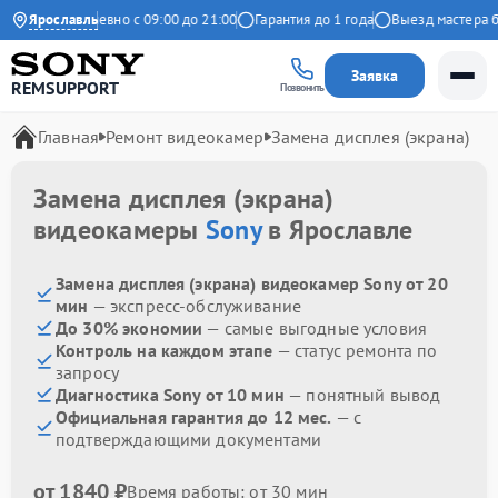
декс
Ярославль
Ежедневно с 09:00 до 21:00
Гарантия до 1 года
Выезд мастера бес
Заявка
REMSUPPORT
Позвонить
Главная
Ремонт видеокамер
Замена дисплея (экрана)
Замена дисплея (экрана)
видеокамеры
Sony
в Ярославле
Замена дисплея (экрана) видеокамер Sony от 20
мин
— экспресс-обслуживание
До 30% экономии
— самые выгодные условия
Контроль на каждом этапе
— статус ремонта по
запросу
Диагностика Sony от 10 мин
— понятный вывод
Официальная гарантия до 12 мес.
— с
подтверждающими документами
от 1840 ₽
Время работы: от 30 мин