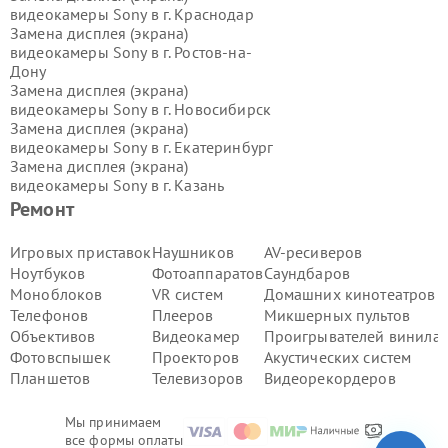
видеокамеры Sony в г.
Краснодар
Замена дисплея (экрана)
видеокамеры Sony в г.
Ростов-на-
Дону
Замена дисплея (экрана)
видеокамеры Sony в г.
Новосибирск
Замена дисплея (экрана)
видеокамеры Sony в г.
Екатеринбург
Замена дисплея (экрана)
видеокамеры Sony в г.
Казань
Замена дисплея (экрана)
Ремонт
видеокамеры Sony в г.
Воронеж
Замена дисплея (экрана)
Игровых приставок
Наушников
AV-ресиверов
видеокамеры Sony в г.
Волгоград
Ноутбуков
Фотоаппаратов
Саундбаров
Замена дисплея (экрана)
Моноблоков
VR систем
Домашних кинотеатров
видеокамеры Sony в г.
Самара
Телефонов
Плееров
Микшерных пультов
Замена дисплея (экрана)
Объективов
Видеокамер
Проигрывателей винила
видеокамеры Sony в г.
Пермь
Замена дисплея (экрана)
Фотовспышек
Проекторов
Акустических систем
видеокамеры Sony в г.
Красноярск
Планшетов
Телевизоров
Видеорекордеров
Замена дисплея (экрана)
видеокамеры Sony в г.
Ижевск
Мы принимаем
Замена дисплея (экрана)
все формы оплаты