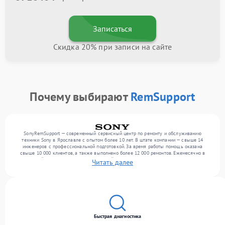
Записаться
Скидка 20% при записи на сайте
Почему выбирают
RemSupport
SonyRemSupport — современный сервисный центр по ремонту и обслуживанию
техники Sony в Ярославле с опытом более 10 лет. В штате компании — свыше 14
инженеров с профессиональной подготовкой. За время работы помощь оказана
свыше 10 000 клиентов, а также выполнено более 12 000 ремонтов. Ежемесячно в
сервисный центр поступает от 300 устройств, включая , , . Мы работаем с широким
Читать далее
спектром неисправностей и гарантируем высокое качество обслуживания благодаря
отлаженным процессам ремонта.
Быстрая диагностика