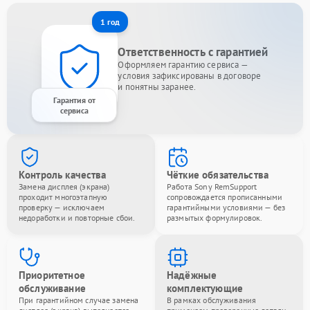
1 год
Ответственность с гарантией
Оформляем гарантию сервиса —
условия зафиксированы в договоре
и понятны заранее.
Гарантия от
сервиса
Контроль качества
Чёткие обязательства
Замена дисплея (экрана)
Работа Sony RemSupport
проходит многоэтапную
сопровождается прописанными
проверку — исключаем
гарантийными условиями — без
недоработки и повторные сбои.
размытых формулировок.
Приоритетное
Надёжные
обслуживание
комплектующие
При гарантийном случае замена
В рамках обслуживания