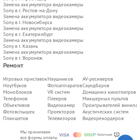
Замена аккумулятора видеокамеры
Sony в г.
Ростов-на-Дону
Замена аккумулятора видеокамеры
Sony в г.
Новосибирск
Замена аккумулятора видеокамеры
Sony в г.
Екатеринбург
Замена аккумулятора видеокамеры
Sony в г.
Казань
Замена аккумулятора видеокамеры
Sony в г.
Воронеж
Замена аккумулятора видеокамеры
Ремонт
Sony в г.
Волгоград
Замена аккумулятора видеокамеры
Игровых приставок
Наушников
AV-ресиверов
Sony в г.
Самара
Ноутбуков
Фотоаппаратов
Саундбаров
Замена аккумулятора видеокамеры
Моноблоков
VR систем
Домашних кинотеатров
Sony в г.
Пермь
Телефонов
Плееров
Микшерных пультов
Замена аккумулятора видеокамеры
Объективов
Видеокамер
Проигрывателей винила
Sony в г.
Красноярск
Замена аккумулятора видеокамеры
Фотовспышек
Проекторов
Акустических систем
Sony в г.
Ижевск
Планшетов
Телевизоров
Видеорекордеров
Замена аккумулятора видеокамеры
Sony в г.
Челябинск
Мы принимаем
Замена аккумулятора видеокамеры
все формы оплаты