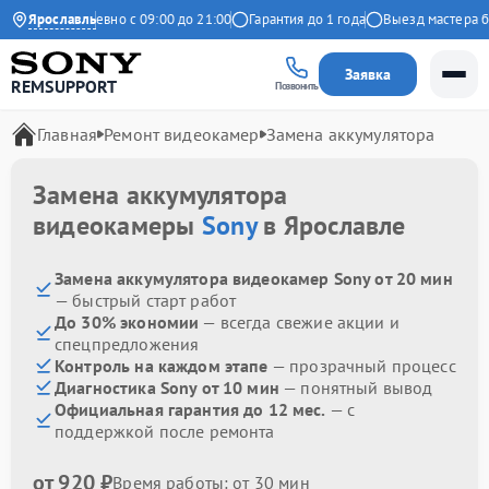
декс
Ярославль
Ежедневно с 09:00 до 21:00
Гарантия до 1 года
Выезд мастера бес
Заявка
REMSUPPORT
Позвонить
Главная
Ремонт видеокамер
Замена аккумулятора
Замена аккумулятора
видеокамеры
Sony
в Ярославле
Замена аккумулятора видеокамер Sony от 20 мин
— быстрый старт работ
До 30% экономии
— всегда свежие акции и
спецпредложения
Контроль на каждом этапе
— прозрачный процесс
Диагностика Sony от 10 мин
— понятный вывод
Официальная гарантия до 12 мес.
— с
поддержкой после ремонта
от 920 ₽
Время работы: от 30 мин