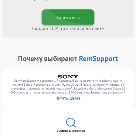
Записаться
Скидка 20% при записи на сайте
Почему выбирают
RemSupport
SonyRemSupport — современный сервисный центр по ремонту и обслуживанию
техники Sony в Ярославле с опытом более 10 лет. В штате компании — порядка 18
инженеров с профессиональной подготовкой. За время работы обслужено более 10
000 клиентов, а также выполнено свыше 12 000 ремонтов. Ежемесячно в сервисный
центр поступает от 300 устройств, включая , , . Мы работаем с широким спектром
Читать далее
неисправностей и обеспечиваем надежный результат благодаря использованию
современного оборудования.
Быстрая диагностика