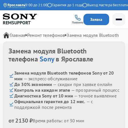
жедневно с 09:00 до 21:00
Ярославль
Гарантия до 1 года
Выезд мастера бесплатно
Заявка
REMSUPPORT
Позвонить
Главная
Ремонт телефонов
Замена модуля Bluetooth
Замена модуля Bluetooth
телефона
Sony
в Ярославле
Замена модуля Bluetooth телефонов Sony от 20
мин
— экспресс-обслуживание
До 30% экономии
— скидки при заявке онлайн
Контроль на каждом этапе
— прозрачный процесс
Диагностика Sony от 10 мин
— точное выявление
Официальная гарантия до 12 мес.
— с
поддержкой после ремонта
от 2130 ₽
Время работы: от 30 мин