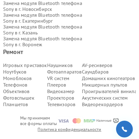
Замена модуля Bluetooth телефона
Sony в г.
Новосибирск
Замена модуля Bluetooth телефона
Sony в г.
Екатеринбург
Замена модуля Bluetooth телефона
Sony в г.
Казань
Замена модуля Bluetooth телефона
Sony в г.
Воронеж
Замена модуля Bluetooth телефона
Ремонт
Sony в г.
Волгоград
Замена модуля Bluetooth телефона
Игровых приставок
Наушников
AV-ресиверов
Sony в г.
Самара
Ноутбуков
Фотоаппаратов
Саундбаров
Замена модуля Bluetooth телефона
Моноблоков
VR систем
Домашних кинотеатров
Sony в г.
Пермь
Телефонов
Плееров
Микшерных пультов
Замена модуля Bluetooth телефона
Объективов
Видеокамер
Проигрывателей винила
Sony в г.
Красноярск
Замена модуля Bluetooth телефона
Фотовспышек
Проекторов
Акустических систем
Sony в г.
Ижевск
Планшетов
Телевизоров
Видеорекордеров
Замена модуля Bluetooth телефона
Sony в г.
Челябинск
Мы принимаем
Замена модуля Bluetooth телефона
все формы оплаты
Sony в г.
Тюмень
Политика конфиденциальности
Замена модуля Bluetooth телефона
Sony в г.
Уфа