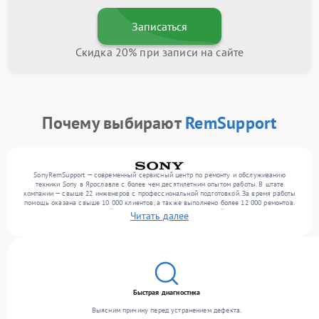
Записаться
Скидка 20% при записи на сайте
Почему выбирают
RemSupport
SonyRemSupport — современный сервисный центр по ремонту и обслуживанию
техники Sony в Ярославле с более чем десятилетним опытом работы. В штате
компании — свыше 22 инженеров с профессиональной подготовкой. За время работы
помощь оказана свыше 10 000 клиентов, а также выполнено более 12 000 ремонтов.
Ежемесячно в сервисный центр поступает более 300 устройств, включая , , . Мы
Читать далее
выполняем ремонт различного уровня сложности и обеспечиваем надежный
результат благодаря квалификации мастеров.
Быстрая диагностика
Выясним причину перед устранением дефекта.