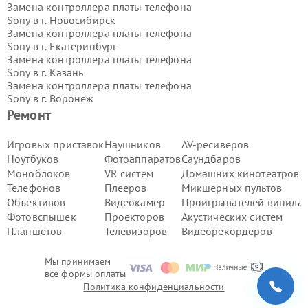
Замена контроллера платы телефона
Sony в г.
Новосибирск
Замена контроллера платы телефона
Sony в г.
Екатеринбург
Замена контроллера платы телефона
Sony в г.
Казань
Замена контроллера платы телефона
Sony в г.
Воронеж
Замена контроллера платы телефона
Ремонт
Sony в г.
Волгоград
Замена контроллера платы телефона
Игровых приставок
Наушников
AV-ресиверов
Sony в г.
Самара
Ноутбуков
Фотоаппаратов
Саундбаров
Замена контроллера платы телефона
Моноблоков
VR систем
Домашних кинотеатров
Sony в г.
Пермь
Телефонов
Плееров
Микшерных пультов
Замена контроллера платы телефона
Объективов
Видеокамер
Проигрывателей винила
Sony в г.
Красноярск
Замена контроллера платы телефона
Фотовспышек
Проекторов
Акустических систем
Sony в г.
Ижевск
Планшетов
Телевизоров
Видеорекордеров
Замена контроллера платы телефона
Sony в г.
Челябинск
Мы принимаем
Замена контроллера платы телефона
все формы оплаты
Sony в г.
Тюмень
Политика конфиденциальности
Замена контроллера платы телефона
Sony в г.
Уфа