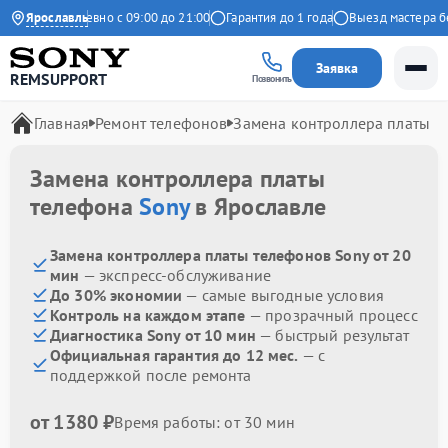
екс
Ярославль
Ежедневно с 09:00 до 21:00
Гарантия до 1 года
Выезд мастера бес
Заявка
REMSUPPORT
Позвонить
Главная
Ремонт телефонов
Замена контроллера платы
Замена контроллера платы
телефона
Sony
в Ярославле
Замена контроллера платы телефонов Sony от 20
мин
— экспресс-обслуживание
До 30% экономии
— самые выгодные условия
Контроль на каждом этапе
— прозрачный процесс
Диагностика Sony от 10 мин
— быстрый результат
Официальная гарантия до 12 мес.
— с
поддержкой после ремонта
от 1380 ₽
Время работы: от 30 мин