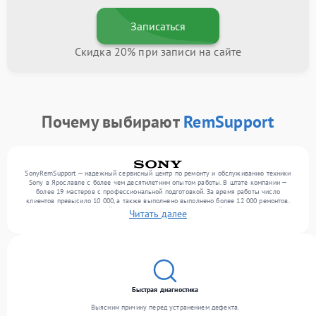
Записаться
Скидка 20% при записи на сайте
Почему выбирают
RemSupport
SonyRemSupport — надежный сервисный центр по ремонту и обслуживанию техники
Sony в Ярославле с более чем десятилетним опытом работы. В штате компании —
более 19 мастеров с профессиональной подготовкой. За время работы число
клиентов превысило 10 000, а также выполнено выполнено более 12 000 ремонтов.
Ежемесячно в сервисный центр поступает более 300 устройств, включая , , . Мы
Читать далее
выполняем ремонт различного уровня сложности и предлагаем стабильный уровень
сервиса благодаря опыту команды.
Быстрая диагностика
Выясним причину перед устранением дефекта.