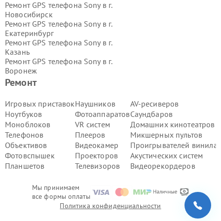
Ремонт GPS телефона Sony в г.
Новосибирск
Ремонт GPS телефона Sony в г.
Екатеринбург
Ремонт GPS телефона Sony в г.
Казань
Ремонт GPS телефона Sony в г.
Воронеж
Ремонт GPS телефона Sony в г.
Ремонт
Волгоград
Ремонт GPS телефона Sony в г.
Игровых приставок
Наушников
AV-ресиверов
Самара
Ноутбуков
Фотоаппаратов
Саундбаров
Ремонт GPS телефона Sony в г.
Пермь
Моноблоков
VR систем
Домашних кинотеатров
Ремонт GPS телефона Sony в г.
Телефонов
Плееров
Микшерных пультов
Красноярск
Объективов
Видеокамер
Проигрывателей винила
Ремонт GPS телефона Sony в г.
Ижевск
Фотовспышек
Проекторов
Акустических систем
Ремонт GPS телефона Sony в г.
Планшетов
Телевизоров
Видеорекордеров
Челябинск
Ремонт GPS телефона Sony в г.
Мы принимаем
Тюмень
все формы оплаты
Ремонт GPS телефона Sony в г.
Уфа
Политика конфиденциальности
Ремонт GPS телефона Sony в г.
Омск
Ремонт GPS телефона Sony в г.