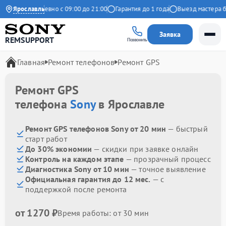
декс
Ярославль
Ежедневно с 09:00 до 21:00
Гарантия до 1 года
Выезд мастера бес
Заявка
REMSUPPORT
Позвонить
Главная
Ремонт телефонов
Ремонт GPS
Ремонт GPS
телефона
Sony
в Ярославле
Ремонт GPS телефонов Sony от 20 мин
— быстрый
старт работ
До 30% экономии
— скидки при заявке онлайн
Контроль на каждом этапе
— прозрачный процесс
Диагностика Sony от 10 мин
— точное выявление
Официальная гарантия до 12 мес.
— с
поддержкой после ремонта
от 1270 ₽
Время работы: от 30 мин