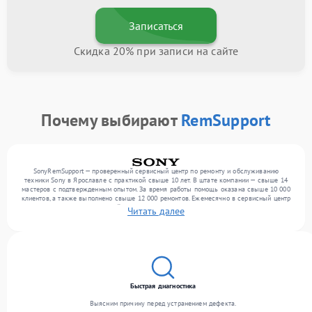
Записаться
Скидка 20% при записи на сайте
Почему выбирают
RemSupport
SonyRemSupport — проверенный сервисный центр по ремонту и обслуживанию
техники Sony в Ярославле с практикой свыше 10 лет. В штате компании — свыше 14
мастеров с подтвержденным опытом. За время работы помощь оказана свыше 10 000
клиентов, а также выполнено свыше 12 000 ремонтов. Ежемесячно в сервисный центр
поступает более 300 устройств, включая , , . Мы работаем с широким спектром
Читать далее
неисправностей и предлагаем стабильный уровень сервиса благодаря квалификации
мастеров.
Быстрая диагностика
Выясним причину перед устранением дефекта.