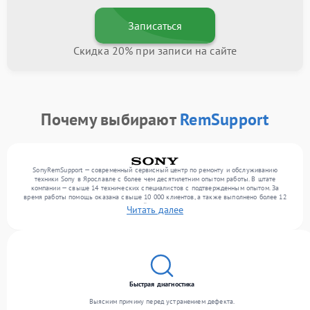
Записаться
Скидка 20% при записи на сайте
Почему выбирают
RemSupport
SonyRemSupport — современный сервисный центр по ремонту и обслуживанию
техники Sony в Ярославле с более чем десятилетним опытом работы. В штате
компании — свыше 14 технических специалистов с подтвержденным опытом. За
время работы помощь оказана свыше 10 000 клиентов, а также выполнено более 12
000 ремонтов. Ежемесячно в сервисный центр поступает свыше 300 единиц техники,
Читать далее
включая , , . Мы беремся за задачи любой сложности и гарантируем высокое
качество обслуживания благодаря отлаженным процессам ремонта.
Быстрая диагностика
Выясним причину перед устранением дефекта.