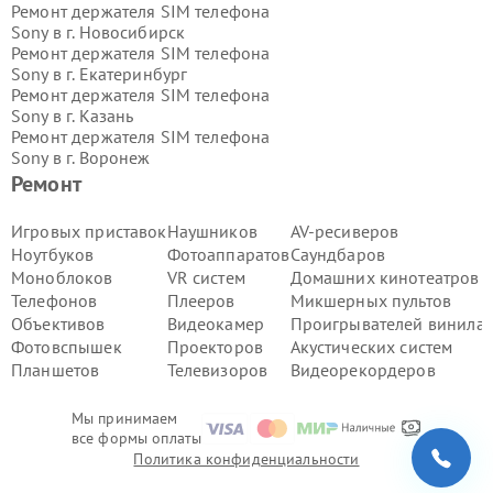
Ремонт держателя SIM телефона
Sony в г.
Новосибирск
Ремонт держателя SIM телефона
Sony в г.
Екатеринбург
Ремонт держателя SIM телефона
Sony в г.
Казань
Ремонт держателя SIM телефона
Sony в г.
Воронеж
Ремонт держателя SIM телефона
Ремонт
Sony в г.
Волгоград
Ремонт держателя SIM телефона
Игровых приставок
Наушников
AV-ресиверов
Sony в г.
Самара
Ноутбуков
Фотоаппаратов
Саундбаров
Ремонт держателя SIM телефона
Моноблоков
VR систем
Домашних кинотеатров
Sony в г.
Пермь
Телефонов
Плееров
Микшерных пультов
Ремонт держателя SIM телефона
Объективов
Видеокамер
Проигрывателей винила
Sony в г.
Красноярск
Ремонт держателя SIM телефона
Фотовспышек
Проекторов
Акустических систем
Sony в г.
Ижевск
Планшетов
Телевизоров
Видеорекордеров
Ремонт держателя SIM телефона
Sony в г.
Челябинск
Мы принимаем
Ремонт держателя SIM телефона
все формы оплаты
Sony в г.
Тюмень
Политика конфиденциальности
Ремонт держателя SIM телефона
Sony в г.
Уфа