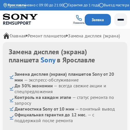
ндекс
Ярославль
Ежедневно с 09:00 до 21:00
Гарантия до 1 года
Выезд мастера бе
Заявка
REMSUPPORT
Позвонить
Главная
Ремонт планшетов
Замена дисплея (экрана)
Замена дисплея (экрана)
планшета
Sony
в Ярославле
Замена дисплея (экрана) планшетов Sony от 20
мин
— экспресс-обслуживание
До 30% экономии
— всегда свежие акции и
спецпредложения
Контроль на каждом этапе
— статус ремонта по
запросу
Диагностика Sony от 10 мин
— понятный вывод
Официальная гарантия до 12 мес.
— с
поддержкой после ремонта