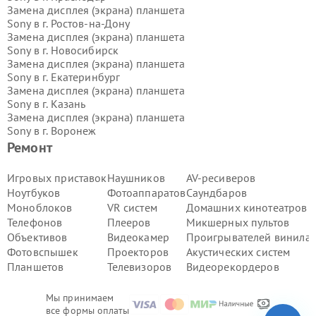
Замена дисплея (экрана) планшета
Sony в г.
Ростов-на-Дону
Замена дисплея (экрана) планшета
Sony в г.
Новосибирск
Замена дисплея (экрана) планшета
Sony в г.
Екатеринбург
Замена дисплея (экрана) планшета
Sony в г.
Казань
Замена дисплея (экрана) планшета
Sony в г.
Воронеж
Замена дисплея (экрана) планшета
Ремонт
Sony в г.
Волгоград
Замена дисплея (экрана) планшета
Игровых приставок
Наушников
AV-ресиверов
Sony в г.
Самара
Ноутбуков
Фотоаппаратов
Саундбаров
Замена дисплея (экрана) планшета
Моноблоков
VR систем
Домашних кинотеатров
Sony в г.
Пермь
Телефонов
Плееров
Микшерных пультов
Замена дисплея (экрана) планшета
Объективов
Видеокамер
Проигрывателей винила
Sony в г.
Красноярск
Замена дисплея (экрана) планшета
Фотовспышек
Проекторов
Акустических систем
Sony в г.
Ижевск
Планшетов
Телевизоров
Видеорекордеров
Замена дисплея (экрана) планшета
Sony в г.
Челябинск
Мы принимаем
Замена дисплея (экрана) планшета
все формы оплаты