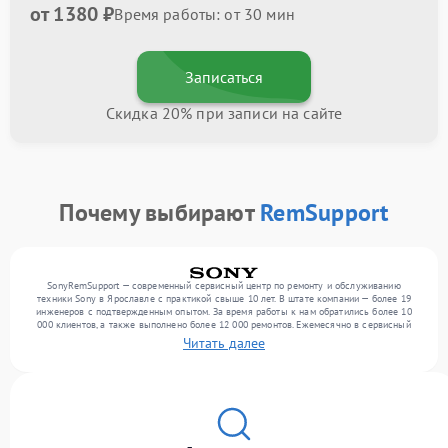
от 1380 ₽
Время работы: от 30 мин
Записаться
Скидка 20% при записи на сайте
Почему выбирают
RemSupport
SonyRemSupport — современный сервисный центр по ремонту и обслуживанию
техники Sony в Ярославле с практикой свыше 10 лет. В штате компании — более 19
инженеров с подтвержденным опытом. За время работы к нам обратились более 10
000 клиентов, а также выполнено более 12 000 ремонтов. Ежемесячно в сервисный
центр поступает свыше 300 единиц техники, включая , , . Мы устраняем поломки
Читать далее
любой сложности и обеспечиваем надежный результат благодаря квалификации
мастеров.