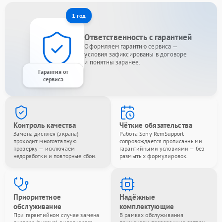
1 год
Ответственность с гарантией
Оформляем гарантию сервиса —
условия зафиксированы в договоре
и понятны заранее.
Гарантия от
сервиса
Контроль качества
Чёткие обязательства
Замена дисплея (экрана)
Работа Sony RemSupport
проходит многоэтапную
сопровождается прописанными
проверку — исключаем
гарантийными условиями — без
недоработки и повторные сбои.
размытых формулировок.
Приоритетное
Надёжные
обслуживание
комплектующие
При гарантийном случае замена
В рамках обслуживания