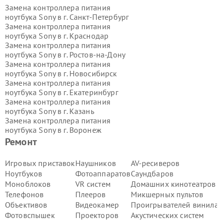
Замена контроллера питания
ноутбука Sony в г.
Санкт-Петербург
Замена контроллера питания
ноутбука Sony в г.
Краснодар
Замена контроллера питания
ноутбука Sony в г.
Ростов-на-Дону
Замена контроллера питания
ноутбука Sony в г.
Новосибирск
Замена контроллера питания
ноутбука Sony в г.
Екатеринбург
Замена контроллера питания
ноутбука Sony в г.
Казань
Замена контроллера питания
ноутбука Sony в г.
Воронеж
Замена контроллера питания
Ремонт
ноутбука Sony в г.
Волгоград
Замена контроллера питания
Игровых приставок
Наушников
AV-ресиверов
ноутбука Sony в г.
Самара
Ноутбуков
Фотоаппаратов
Саундбаров
Замена контроллера питания
Моноблоков
VR систем
Домашних кинотеатров
ноутбука Sony в г.
Пермь
Телефонов
Плееров
Микшерных пультов
Замена контроллера питания
Объективов
Видеокамер
Проигрывателей винила
ноутбука Sony в г.
Красноярск
Замена контроллера питания
Фотовспышек
Проекторов
Акустических систем