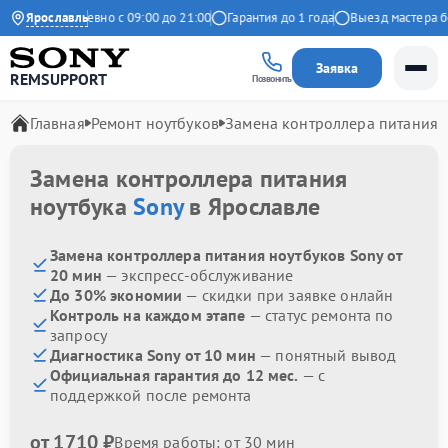
екс
Ярославль
Ежедневно с 09:00 до 21:00
Гарантия до 1 года
Выезд мастера бес
Заявка
REMSUPPORT
Позвонить
Главная
Ремонт ноутбуков
Замена контроллера питания
Замена контроллера питания
ноутбука
Sony
в Ярославле
Замена контроллера питания ноутбуков Sony от
20 мин
— экспресс-обслуживание
До 30% экономии
— скидки при заявке онлайн
Контроль на каждом этапе
— статус ремонта по
запросу
Диагностика Sony от 10 мин
— понятный вывод
Официальная гарантия до 12 мес.
— с
поддержкой после ремонта
от 1710 ₽
Время работы: от 30 мин