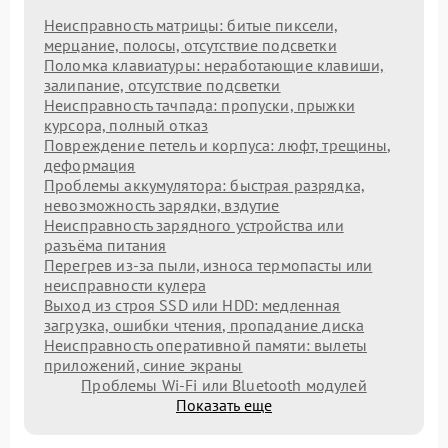
Неисправность матрицы: битые пиксели,
мерцание, полосы, отсутствие подсветки
Поломка клавиатуры: неработающие клавиши,
залипание, отсутствие подсветки
Неисправность тачпада: пропуски, прыжки
курсора, полный отказ
Повреждение петель и корпуса: люфт, трещины,
деформация
Проблемы аккумулятора: быстрая разрядка,
невозможность зарядки, вздутие
Неисправность зарядного устройства или
разъёма питания
Перегрев из‑за пыли, износа термопасты или
неисправности кулера
Выход из строя SSD или HDD: медленная
загрузка, ошибки чтения, пропадание диска
Неисправность оперативной памяти: вылеты
приложений, синие экраны
Проблемы Wi‑Fi или Bluetooth модулей
Показать еще