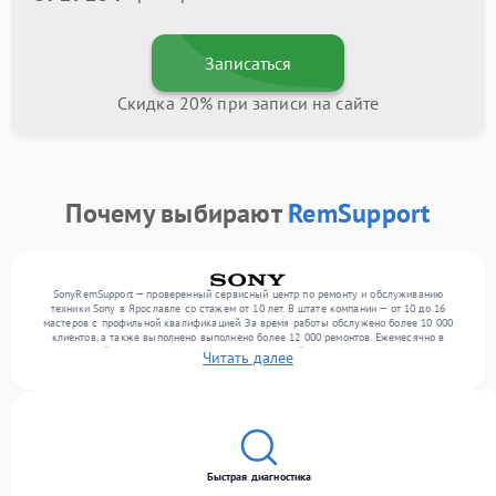
Записаться
Скидка 20% при записи на сайте
Почему выбирают
RemSupport
SonyRemSupport — проверенный сервисный центр по ремонту и обслуживанию
техники Sony в Ярославле со стажем от 10 лет. В штате компании — от 10 до 16
мастеров с профильной квалификацией. За время работы обслужено более 10 000
клиентов, а также выполнено выполнено более 12 000 ремонтов. Ежемесячно в
сервисный центр поступает более 300 обращений, включая , , оргтехнику. Мы
Читать далее
работаем с широким спектром неисправностей и предлагаем стабильный уровень
сервиса благодаря опыту команды.
Быстрая диагностика