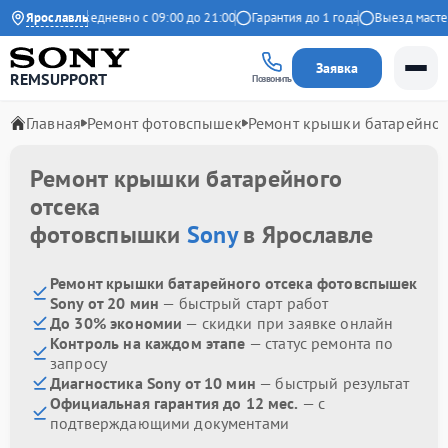
а Яндекс
Ярославль
Ежедневно с 09:00 до 21:00
Гарантия до 1 года
Выезд мастера
Заявка
REMSUPPORT
Позвонить
Главная
Ремонт фотовспышек
Ремонт крышки батарейног
Ремонт крышки батарейного
отсека
фотовспышки
Sony
в Ярославле
Ремонт крышки батарейного отсека фотовспышек
Sony от 20 мин
— быстрый старт работ
До 30% экономии
— скидки при заявке онлайн
Контроль на каждом этапе
— статус ремонта по
запросу
Диагностика Sony от 10 мин
— быстрый результат
Официальная гарантия до 12 мес.
— с
подтверждающими документами