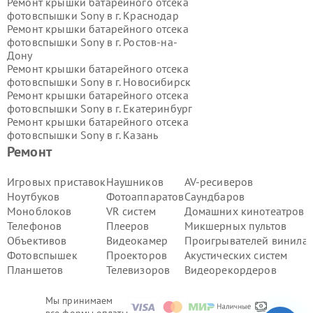
Ремонт крышки батарейного отсека
фотовспышки Sony в г.
Краснодар
Ремонт крышки батарейного отсека
фотовспышки Sony в г.
Ростов-на-
Дону
Ремонт крышки батарейного отсека
фотовспышки Sony в г.
Новосибирск
Ремонт крышки батарейного отсека
фотовспышки Sony в г.
Екатеринбург
Ремонт крышки батарейного отсека
фотовспышки Sony в г.
Казань
Ремонт крышки батарейного отсека
Ремонт
фотовспышки Sony в г.
Воронеж
Ремонт крышки батарейного отсека
Игровых приставок
Наушников
AV-ресиверов
фотовспышки Sony в г.
Волгоград
Ноутбуков
Фотоаппаратов
Саундбаров
Ремонт крышки батарейного отсека
Моноблоков
VR систем
Домашних кинотеатров
фотовспышки Sony в г.
Самара
Телефонов
Плееров
Микшерных пультов
Ремонт крышки батарейного отсека
Объективов
Видеокамер
Проигрывателей винила
фотовспышки Sony в г.
Пермь
Ремонт крышки батарейного отсека
Фотовспышек
Проекторов
Акустических систем
фотовспышки Sony в г.
Красноярск
Планшетов
Телевизоров
Видеорекордеров
Ремонт крышки батарейного отсека
фотовспышки Sony в г.
Ижевск
Мы принимаем
Ремонт крышки батарейного отсека