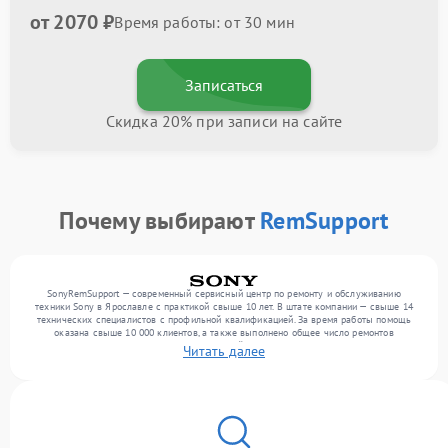
от 2070 ₽
Время работы: от 30 мин
Записаться
Скидка 20% при записи на сайте
Почему выбирают
RemSupport
SonyRemSupport — современный сервисный центр по ремонту и обслуживанию
техники Sony в Ярославле с практикой свыше 10 лет. В штате компании — свыше 14
технических специалистов с профильной квалификацией. За время работы помощь
оказана свыше 10 000 клиентов, а также выполнено общее число ремонтов
превысило 12 000. Ежемесячно в сервисный центр поступает свыше 300 единиц
Читать далее
техники, включая , , . Мы работаем с широким спектром неисправностей и предлагаем
стабильный уровень сервиса благодаря использованию современного оборудования.