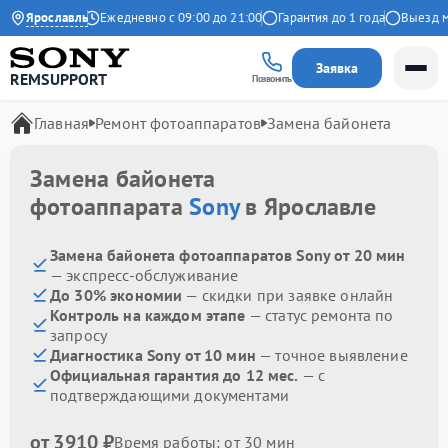
4.9 на Яндекс
Ярославль
Ежедневно с 09:00 до 21:00
Гарантия до 1 года
Выезд мас
Заявка
REMSUPPORT
Позвонить
Главная
Ремонт фотоаппаратов
Замена байонета
Замена байонета
фотоаппарата
Sony
в Ярославле
Замена байонета фотоаппаратов Sony от 20 мин
— экспресс-обслуживание
До 30% экономии
— скидки при заявке онлайн
Контроль на каждом этапе
— статус ремонта по
запросу
Диагностика Sony от 10 мин
— точное выявление
Официальная гарантия до 12 мес.
— с
подтверждающими документами
от 3910 ₽
Время работы: от 30 мин