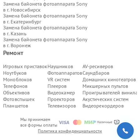
Замена байонета фотоаппарата Sony
в г.
Новосибирск
Замена байонета фотоаппарата Sony
в г.
Екатеринбург
Замена байонета фотоаппарата Sony
в г.
Казань
Замена байонета фотоаппарата Sony
в г.
Воронеж
Замена байонета фотоаппарата Sony
Ремонт
в г.
Волгоград
Замена байонета фотоаппарата Sony
Игровых приставок
Наушников
AV-ресиверов
в г.
Самара
Ноутбуков
Фотоаппаратов
Саундбаров
Замена байонета фотоаппарата Sony
Моноблоков
VR систем
Домашних кинотеатров
в г.
Пермь
Телефонов
Плееров
Микшерных пультов
Замена байонета фотоаппарата Sony
Объективов
Видеокамер
Проигрывателей винила
в г.
Красноярск
Замена байонета фотоаппарата Sony
Фотовспышек
Проекторов
Акустических систем
в г.
Ижевск
Планшетов
Телевизоров
Видеорекордеров
Замена байонета фотоаппарата Sony
в г.
Челябинск
Мы принимаем
Замена байонета фотоаппарата Sony
все формы оплаты
в г.
Тюмень
Политика конфиденциальности
Замена байонета фотоаппарата Sony