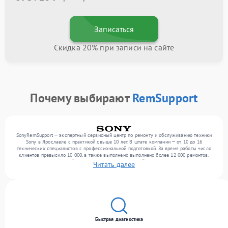
Записаться
Скидка 20% при записи на сайте
Почему выбирают
RemSupport
SonyRemSupport — экспертный сервисный центр по ремонту и обслуживанию техники
Sony в Ярославле с практикой свыше 10 лет. В штате компании — от 10 до 16
технических специалистов с профессиональной подготовкой. За время работы число
клиентов превысило 10 000, а также выполнено выполнено более 12 000 ремонтов.
Ежемесячно в сервисный центр поступает от 300 устройств, включая , , . Мы работаем
Читать далее
с широким спектром неисправностей и обеспечиваем надежный результат благодаря
опыту команды.
Быстрая диагностика