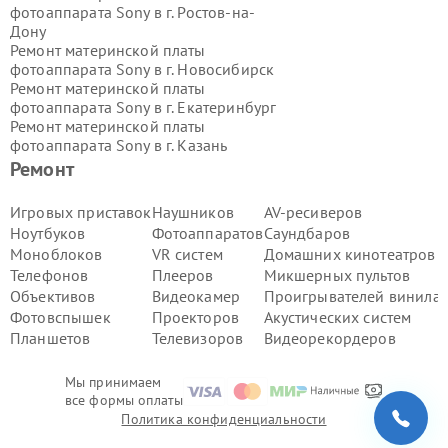
фотоаппарата Sony в г.
Ростов-на-
Дону
Ремонт материнской платы
фотоаппарата Sony в г.
Новосибирск
Ремонт материнской платы
фотоаппарата Sony в г.
Екатеринбург
Ремонт материнской платы
фотоаппарата Sony в г.
Казань
Ремонт материнской платы
Ремонт
фотоаппарата Sony в г.
Воронеж
Ремонт материнской платы
Игровых приставок
Наушников
AV-ресиверов
фотоаппарата Sony в г.
Волгоград
Ноутбуков
Фотоаппаратов
Саундбаров
Ремонт материнской платы
Моноблоков
VR систем
Домашних кинотеатров
фотоаппарата Sony в г.
Самара
Телефонов
Плееров
Микшерных пультов
Ремонт материнской платы
Объективов
Видеокамер
Проигрывателей винила
фотоаппарата Sony в г.
Пермь
Ремонт материнской платы
Фотовспышек
Проекторов
Акустических систем
фотоаппарата Sony в г.
Красноярск
Планшетов
Телевизоров
Видеорекордеров
Ремонт материнской платы
фотоаппарата Sony в г.
Ижевск
Мы принимаем
Ремонт материнской платы
все формы оплаты
фотоаппарата Sony в г.
Челябинск
Политика конфиденциальности
Ремонт материнской платы