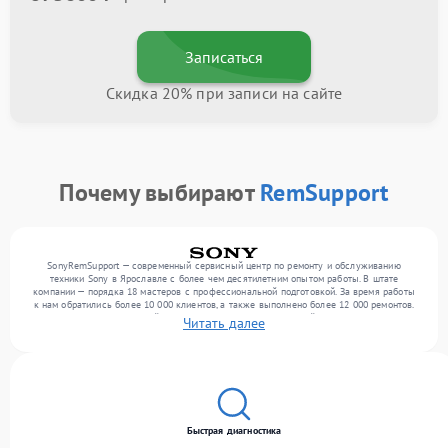
Записаться
Скидка 20% при записи на сайте
Почему выбирают
RemSupport
SonyRemSupport — современный сервисный центр по ремонту и обслуживанию
техники Sony в Ярославле с более чем десятилетним опытом работы. В штате
компании — порядка 18 мастеров с профессиональной подготовкой. За время работы
к нам обратились более 10 000 клиентов, а также выполнено более 12 000 ремонтов.
Ежемесячно в сервисный центр поступает более 300 устройств, включая , , . Мы
Читать далее
работаем с широким спектром неисправностей и обеспечиваем надежный результат
благодаря квалификации мастеров.
Быстрая диагностика