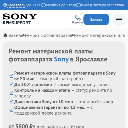
евно с 09:00 до 21:00
Ярославль
Гарантия до 1 года
Выезд мастера бесплатно
Заявка
REMSUPPORT
Позвонить
Главная
Ремонт фотоаппаратов
Ремонт материнской плат
Ремонт материнской платы
фотоаппарата
Sony
в Ярославле
Ремонт материнской платы фотоаппаратов Sony
от 20 мин
— быстрый старт работ
До 30% экономии
— самые выгодные условия
Контроль на каждом этапе
— статус ремонта по
запросу
Диагностика Sony от 10 мин
— понятный вывод
Официальная гарантия до 12 мес.
— с
поддержкой после ремонта
от 3800 ₽
Время работы: от 30 мин